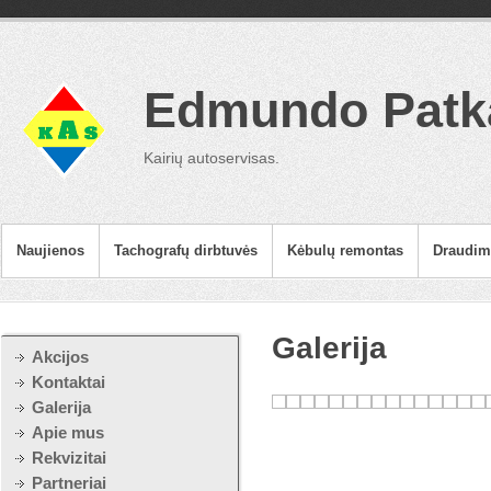
Edmundo Patka
Kairių autoservisas.
Naujienos
Tachografų dirbtuvės
Kėbulų remontas
Draudimi
Galerija
Akcijos
Kontaktai
Galerija
Apie mus
Rekvizitai
Partneriai