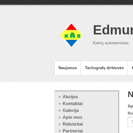
Edmun
Kairių autoservisas.
Naujienos
Tachografų dirbtuvės
N
Akcijos
Kontaktai
Ap
Galerija
fi
Apie mus
Rekvizitai
Partneriai