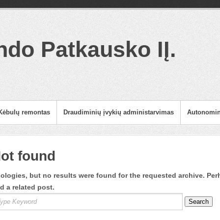
do Patkausko IĮ.
Kėbulų remontas
Draudiminių įvykių administarvimas
Autonomini
ot found
ologies, but no results were found for the requested archive. Per
nd a related post.
Search