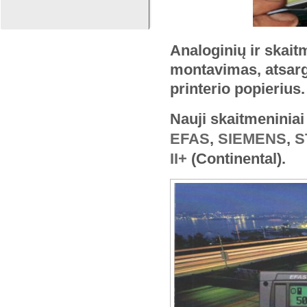
Analoginių ir skait
montavimas, atsargi
printerio popierius.
Nauji skaitmeniniai
EFAS
,
SIEMENS
,
S
II+
(Continental).