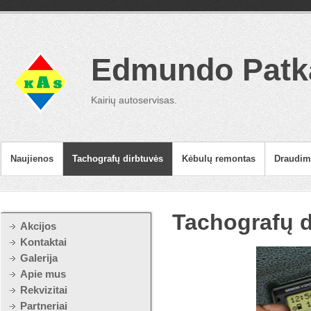
Edmundo Patka
Kairių autoservisas.
Naujienos
Tachografų dirbtuvės
Kėbulų remontas
Draudimi
Tachografų d
Akcijos
Kontaktai
Galerija
Apie mus
Rekvizitai
Partneriai